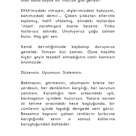
olan bana büyük bir mucize gibi geliyor.
DNA’mızdaki nitrojen, dişlerimizdeki kalsiyum,
kanımızdaki demir… Çöken yıldızları ellerinle
toplamış, hafif ufalamış, elindeki tozlardan
‘insan’ yaratmışsın özene bezene. Yıldız
tozlarıyız aslında. Unutuyoruz çoğu zaman
bunu. Hoş gör sen.
Kendi derinliğimizde kaybolup duruyoruz
genelde. Yutuyor bizi zaman. Oysa hayatta
hiçbir şeyin tesadüf olmadığının canlı kanıtısın
önümüzde.
Düzensin. Uyumsun. Sistemsin.
Bakmasını, görmesini, okumasını bilene her
yerdesin, her denklemin karşılığı, her sorunun
yanıtısın. Karanlığın tam ortasındaki ışık,
karmaşanın içindeki huzursun. Yazara sorsan
iki kelime arasındaki hece boşluğunda, bir
cümlenin içinde taşıdığı dengede seni görür.
Ressamın kapısını çalsan renklerin birbirine
karıştığında senin o sonsuz kollarına
kavuştuğundan bahseder.