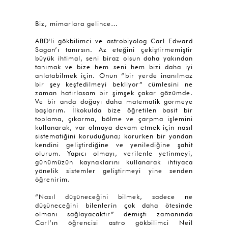
Biz, mimarlara gelince…
ABD'li gökbilimci ve astrobiyolog Carl Edward
Sagan’ı tanırsın. Az eteğini çekiştirmemiştir
büyük ihtimal, seni biraz olsun daha yakından
tanımak ve bize hem seni hem bizi daha iyi
anlatabilmek için. Onun “bir yerde inanılmaz
bir şey keşfedilmeyi bekliyor” cümlesini ne
zaman hatırlasam bir şimşek çakar gözümde.
Ve bir anda doğayı daha matematik görmeye
başlarım. İlkokulda bize öğretilen basit bir
toplama, çıkarma, bölme ve çarpma işlemini
kullanarak, var olmaya devam etmek için nasıl
sistematiğini koruduğuna; korurken bir yandan
kendini geliştirdiğine ve yenilediğine şahit
olurum. Yapıcı olmayı, verilenle yetinmeyi,
günümüzün kaynaklarını kullanarak ihtiyaca
yönelik sistemler geliştirmeyi yine senden
öğrenirim.
“Nasıl düşüneceğini bilmek, sadece ne
düşüneceğini bilenlerin çok daha ötesinde
olmanı sağlayacaktır” demişti zamanında
Carl’ın öğrencisi astro gökbilimci Neil