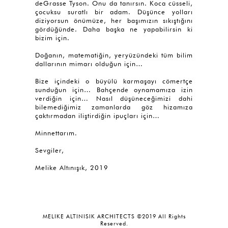
deGrasse Tyson. Onu da tanırsın. Koca cüsseli,
çocuksu suratlı bir adam. Düşünce yolları
diziyorsun önümüze, her başımızın sıkıştığını
gördüğünde. Daha başka ne yapabilirsin ki
bizim için.
Doğanın, matematiğin, yeryüzündeki tüm bilim
dallarının mimarı olduğun için…
Bize içindeki o büyülü karmaşayı cömertçe
sunduğun için… Bahçende oynamamıza izin
verdiğin için… Nasıl düşüneceğimizi dahi
bilemediğimiz zamanlarda göz hizamıza
çaktırmadan iliştirdiğin ipuçları için…
Minnettarım.
Sevgiler,
Melike Altınışık, 2019
MELIKE ALTINISIK ARCHITECTS ©2019 All Rights
Reserved.