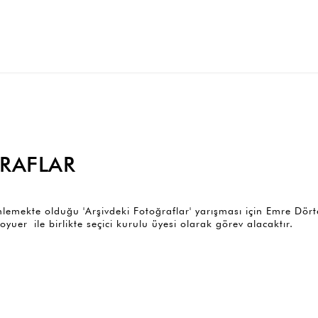
ğRAFLAR
emekte olduğu 'Arşivdeki Fotoğraflar' yarışması için Emre Dörte
oyuer ile birlikte seçici kurulu üyesi olarak görev alacaktır.